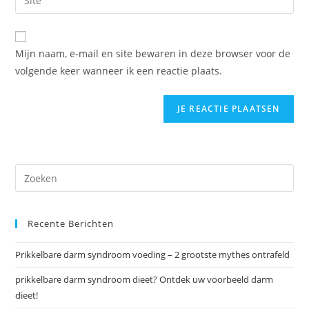
mail
je
reageren
in
website
om
URL
Mijn naam, e-mail en site bewaren in deze browser voor de
te
in
volgende keer wanneer ik een reactie plaats.
kunnen
(optioneel)
reageren
Recente Berichten
Prikkelbare darm syndroom voeding – 2 grootste mythes ontrafeld
prikkelbare darm syndroom dieet? Ontdek uw voorbeeld darm
dieet!