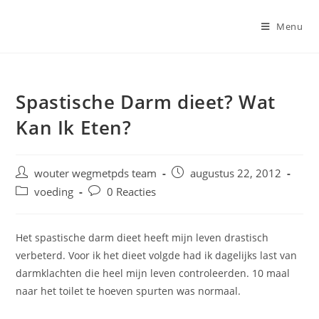
Ga
naar
Menu
inhoud
Spastische Darm dieet? Wat
Kan Ik Eten?
Bericht
Bericht
wouter wegmetpds team
augustus 22, 2012
auteur:
gepubliceerd
Berichtcategorie:
Bericht
voeding
0 Reacties
op:
reacties:
Het spastische darm dieet heeft mijn leven drastisch
verbeterd. Voor ik het dieet volgde had ik dagelijks last van
darmklachten die heel mijn leven controleerden. 10 maal
naar het toilet te hoeven spurten was normaal.