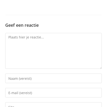
Geef een reactie
Reactie
Vul
je
(gebruikers)naam
Vul
in
je
om
e-
Vul
te