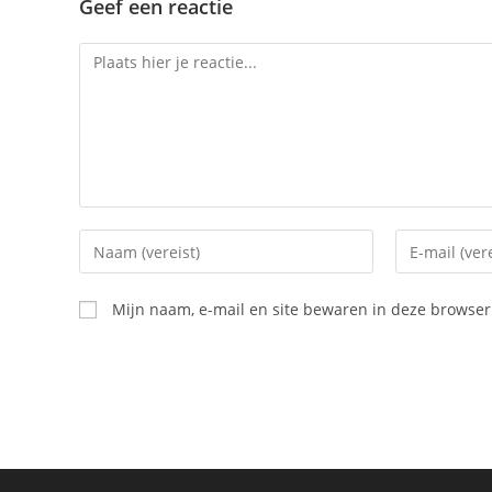
Geef een reactie
Reactie
Vul
Vul
je
je
(gebruikers)naam
e-
Mijn naam, e-mail en site bewaren in deze browser 
in
mail
om
in
te
om
reageren
te
kunnen
reageren