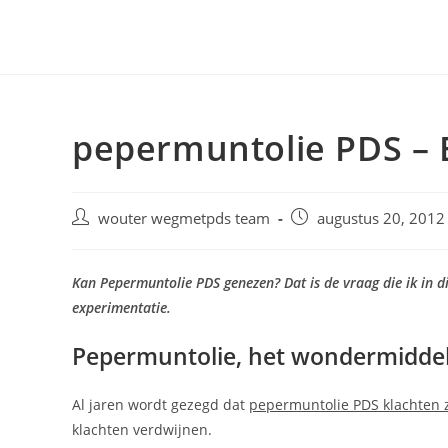
Ga
naar
inhoud
pepermuntolie PDS – 
Bericht
Bericht
wouter wegmetpds team
augustus 20, 2012
auteur:
gepubliceerd
op:
Kan Pepermuntolie PDS genezen? Dat is de vraag die ik in d
experimentatie.
Pepermuntolie, het wondermidde
Al jaren wordt gezegd dat
pepermuntolie PDS klachten
klachten verdwijnen.