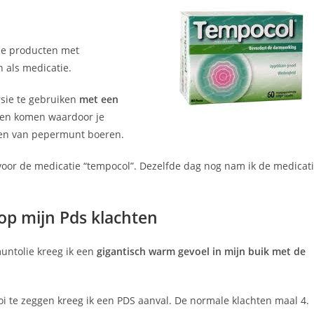
ene producten met
 als medicatie.
rsie te gebruiken
met een
pen komen waardoor je
ben van pepermunt boeren.
voor de medicatie “tempocol”. Dezelfde dag nog nam ik de medicat
op mijn Pds klachten
ntolie kreeg ik een
gigantisch warm gevoel in mijn buik met de
i te zeggen kreeg ik een PDS aanval. De normale klachten maal 4.