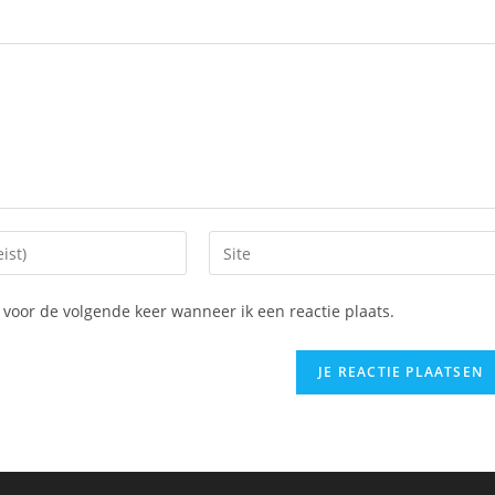
Vul
je
website
voor de volgende keer wanneer ik een reactie plaats.
URL
in
(optioneel)