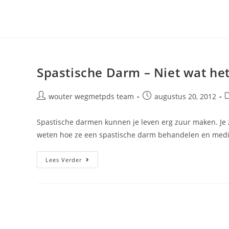
Ga
naar
inhoud
Spastische Darm – Niet wat het 
Bericht
Bericht
B
wouter wegmetpds team
augustus 20, 2012
auteur:
gepubliceerd
op:
Spastische darmen kunnen je leven erg zuur maken. Je 
weten hoe ze een spastische darm behandelen en medic
Spastische
Lees Verder
Darm
–
Niet
Wat
Het
Lijkt