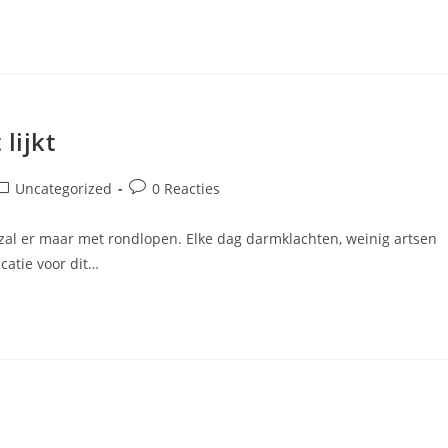
lijkt
erichtcategorie:
Bericht
Uncategorized
0 Reacties
reacties:
zal er maar met rondlopen. Elke dag darmklachten, weinig artsen
atie voor dit…