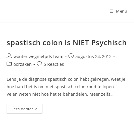
Ga
naar
Menu
inhoud
spastisch colon Is NIET Psychisch
Bericht
Bericht
wouter wegmetpds team
augustus 24, 2012
auteur:
gepubliceerd
Berichtcategorie:
Bericht
oorzaken
5 Reacties
op:
reacties:
Eens je de diagnose spastisch colon hebt gekregen, weet je
hoe hard het is om met spastisch colon rond te lopen.
Velen weten niet hoe het te behandelen. Meer zelfs,…
Spastisch
Lees Verder
Colon
Is
NIET
Psychisch