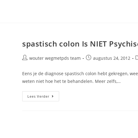
Ga
naar
inhoud
spastisch colon Is NIET Psychi
Bericht
Bericht
B
wouter wegmetpds team
augustus 24, 2012
auteur:
gepubliceerd
op:
Eens je de diagnose spastisch colon hebt gekregen, weet
weten niet hoe het te behandelen. Meer zelfs,…
Spastisch
Lees Verder
Colon
Is
NIET
Psychisch