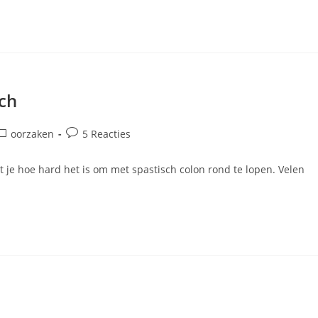
sch
erichtcategorie:
Bericht
oorzaken
5 Reacties
reacties:
 je hoe hard het is om met spastisch colon rond te lopen. Velen