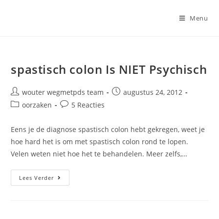
Ga
naar
Menu
inhoud
spastisch colon Is NIET Psychisch
Bericht
Bericht
wouter wegmetpds team
augustus 24, 2012
auteur:
gepubliceerd
Berichtcategorie:
Bericht
oorzaken
5 Reacties
op:
reacties:
Eens je de diagnose spastisch colon hebt gekregen, weet je
hoe hard het is om met spastisch colon rond te lopen.
Velen weten niet hoe het te behandelen. Meer zelfs,…
Spastisch
Lees Verder
Colon
Is
NIET
Psychisch